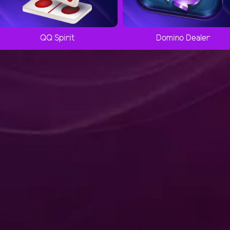
QQ Spirit
Domino Dealer