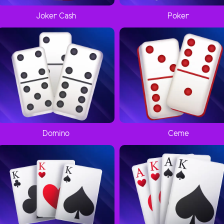
Joker Cash
Poker
Domino
Ceme