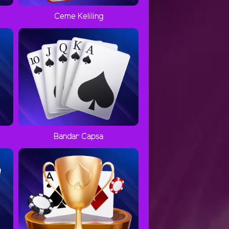
Ceme Keliling
Bandar Capsa