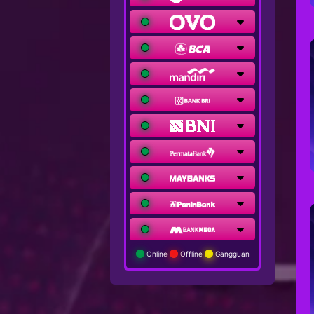
Online
Offline
Gangguan