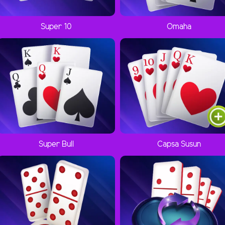
Super 10
Omaha
Super Bull
Capsa Susun